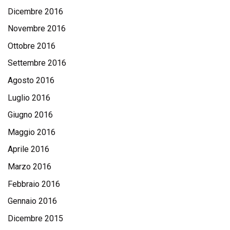
Dicembre 2016
Novembre 2016
Ottobre 2016
Settembre 2016
Agosto 2016
Luglio 2016
Giugno 2016
Maggio 2016
Aprile 2016
Marzo 2016
Febbraio 2016
Gennaio 2016
Dicembre 2015