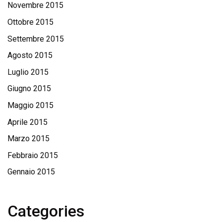
Novembre 2015
Ottobre 2015
Settembre 2015
Agosto 2015
Luglio 2015
Giugno 2015
Maggio 2015
Aprile 2015
Marzo 2015
Febbraio 2015
Gennaio 2015
Categories