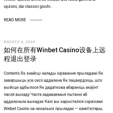
opzioni, dai classici giochi…
READ MORE
AGOSTO 6, 2026
如何在所有Winbet Casino设备上远
程退出登录
Contents Як знайсці налады кіравання прыладамі Як
завяршыць усе сесіі аддалена Як пацвердзіць, што
выйсце адбылося Як дадаткова абараніць акаўнт
пасля выхаду Часта задаваемыя пытанні аб
аддаленым выхадзе Калі вы карысталіся сэрвісамі
Winbet Casino на некалькіх прыладах — камп’ютары,