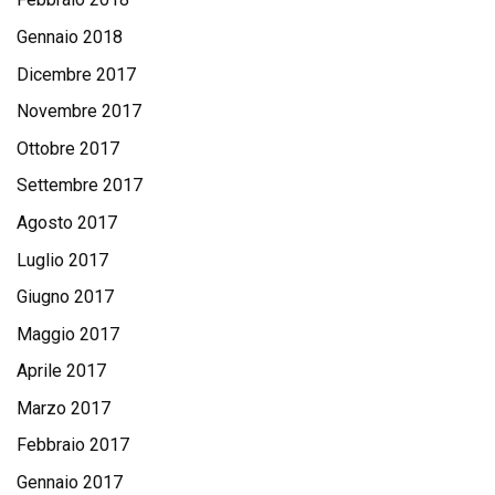
Gennaio 2018
Dicembre 2017
Novembre 2017
Ottobre 2017
Settembre 2017
Agosto 2017
Luglio 2017
Giugno 2017
Maggio 2017
Aprile 2017
Marzo 2017
Febbraio 2017
Gennaio 2017