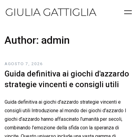
Author:
admin
AGOSTO 7, 2026
Guida definitiva ai giochi d'azzardo
strategie vincenti e consigli utili
Guida definitiva ai giochi d'azzardo strategie vincenti e
consigli utili Introduzione al mondo dei giochi d’azzardo I
giochi d’azzardo hanno affascinato l’umanità per secoli,
combinando l’emozione della sfida con la speranza di
vincite. Questo universo include una vasta gamma di