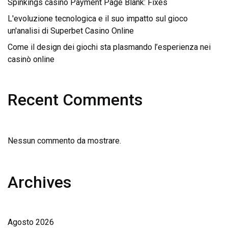
Spinkings casino Payment Page Blank: Fixes
L'evoluzione tecnologica e il suo impatto sul gioco
un'analisi di Superbet Casino Online
Come il design dei giochi sta plasmando l’esperienza nei
casinò online
Recent Comments
Nessun commento da mostrare.
Archives
Agosto 2026