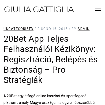
UNCATEGORIZED
/ GIUGNO 16, 2015 / BY
ADMIN
20Bet App Teljes
Felhasználói Kézikönyv:
Regisztráció, Belépés és
Biztonság – Pro
Stratégiák
A 20Bet egy átfogó online kaszinó és sportfogadó
platform, amely Magyarországon is egyre népszerűbbé