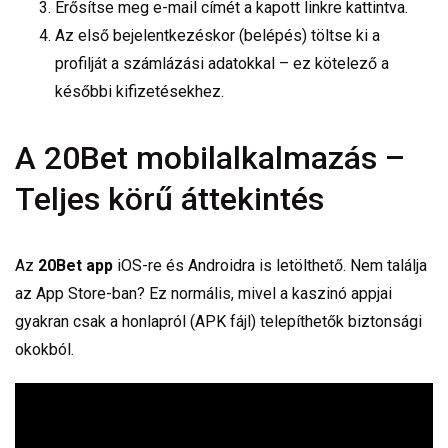
Erősítse meg e-mail címét a kapott linkre kattintva.
Az első bejelentkezéskor (belépés) töltse ki a
profilját a számlázási adatokkal – ez kötelező a
későbbi kifizetésekhez.
A 20Bet mobilalkalmazás –
Teljes körű áttekintés
Az
20Bet app
iOS-re és Androidra is letölthető. Nem találja
az App Store-ban? Ez normális, mivel a kaszinó appjai
gyakran csak a honlapról (APK fájl) telepíthetők biztonsági
okokból.