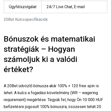
Ügyfélszolgálat
24/7 Live Chat, E-mail
20Bet Kulcsspecifikációk
Bónuszok és matematikai
stratégiák – Hogyan
számoljuk ki a valódi
értéket?
A 20Bet üdvözlő bónusza akár 100% + 120 free spin is
lehet. A kulcs a fogadási követelmény (WR – wagering
requirement) megértése. Tegyük fel, hogy Ön 10 000 HUF
befizetésre jogosult 100% bónuszra, összesen tehát 20