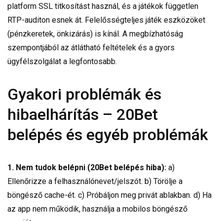
platform SSL titkosítást használ, és a játékok független
RTP-auditon esnek át. Felelősségteljes játék eszközöket
(pénzkeretek, önkizárás) is kínál. A megbízhatóság
szempontjából az átlátható feltételek és a gyors
ügyfélszolgálat a legfontosabb.
Gyakori problémák és
hibaelhárítás – 20Bet
belépés és egyéb problémák
1. Nem tudok belépni (20Bet belépés hiba):
a)
Ellenőrizze a felhasználónevet/jelszót. b) Törölje a
böngésző cache-ét. c) Próbáljon meg privát ablakban. d) Ha
az app nem működik, használja a mobilos böngésző