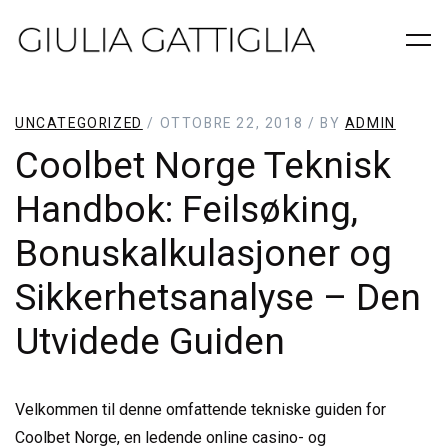
UNCATEGORIZED
/ OTTOBRE 22, 2018 / BY
ADMIN
Coolbet Norge Teknisk
Handbok: Feilsøking,
Bonuskalkulasjoner og
Sikkerhetsanalyse – Den
Utvidede Guiden
Velkommen til denne omfattende tekniske guiden for
Coolbet Norge, en ledende online casino- og