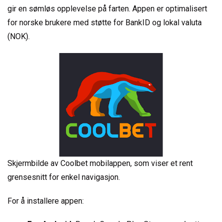
gir en sømløs opplevelse på farten. Appen er optimalisert
for norske brukere med støtte for BankID og lokal valuta
(NOK).
Skjermbilde av Coolbet mobilappen, som viser et rent
grensesnitt for enkel navigasjon.
For å installere appen: