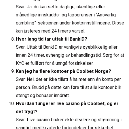
Svar: Ja, du kan sette daglige, ukentlige eller
månedlige innskudds- og tapsgrenser i “Ansvarlig
gambling”-seksjonen under kontoinnstillingene. Disse
kan justeres med 24 timers varsel.
Hvor lang tid tar uttak til BankID?
Svar: Uttak til BankID er vanligvis øyeblikkelig eller
innen 24 timer, avhengig av behandlingstid. Sørg for at
KYC er fullført for å unngå forsinkelser.
Kan jeg ha flere kontoer på Coolbet Norge?
Svar: Nei, det er ikke tillatt å ha mer enn én konto per
person. Brudd på dette kan føre til at alle kontoer blir
stengt og bonuser inndratt.
Hvordan fungerer live casino på Coolbet, og er
det trygt?
Svar: Live casino bruker ekte dealere og strømming i
sanntid, med krypterte forbindelser for sikkerhet.