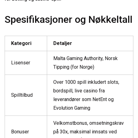
Spesifikasjoner og Nøkkeltall
Kategori
Detaljer
Malta Gaming Authority, Norsk
Lisenser
Tipping (for Norge)
Over 1000 spill inkludert slots,
bordspill, live casino fra
Spilltilbud
leverandører som NetEnt og
Evolution Gaming
Velkomstbonus, omsetningskrav
Bonuser
på 30x, maksimal innsats ved