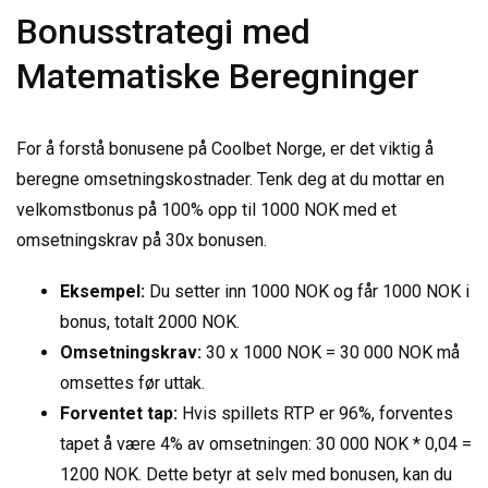
Bonusstrategi med
Matematiske Beregninger
For å forstå bonusene på Coolbet Norge, er det viktig å
beregne omsetningskostnader. Tenk deg at du mottar en
velkomstbonus på 100% opp til 1000 NOK med et
omsetningskrav på 30x bonusen.
Eksempel:
Du setter inn 1000 NOK og får 1000 NOK i
bonus, totalt 2000 NOK.
Omsetningskrav:
30 x 1000 NOK = 30 000 NOK må
omsettes før uttak.
Forventet tap:
Hvis spillets RTP er 96%, forventes
tapet å være 4% av omsetningen: 30 000 NOK * 0,04 =
1200 NOK. Dette betyr at selv med bonusen, kan du