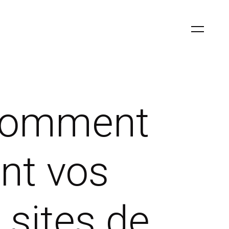
 comment
ent vos
 sites de