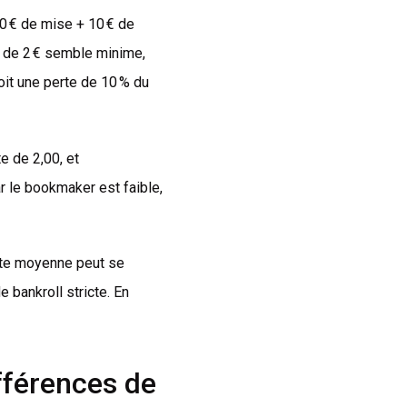
10 € de mise + 10 € de
ce de 2 € semble minime,
oit une perte de 10 % du
te de 2,00, et
ar le bookmaker est faible,
cote moyenne peut se
 bankroll stricte. En
ifférences de