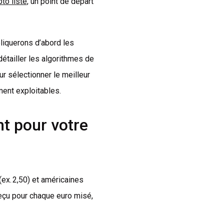
to liste
, un point de départ
pliquerons d’abord les
étailler les algorithmes de
ur sélectionner le meilleur
ent exploitables.
nt pour votre
(ex. 2,50) et américaines
reçu pour chaque euro misé,