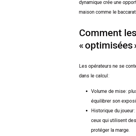
dynamique crée une opportu
maison comme le baccarat o
Comment les s
« optimisées 
Les opérateurs ne se conte
dans le calcul :
Volume de mise : plus
équilibrer son exposi
Historique du joueur :
ceux qui utilisent de
protéger la marge.