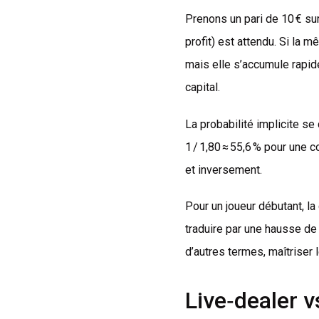
Prenons un pari de 10 € su
profit) est attendu. Si la 
mais elle s’accumule rapide
capital.
La probabilité implicite se 
1 / 1,80 ≈ 55,6 % pour une c
et inversement.
Pour un joueur débutant, la
traduire par une hausse de 
d’autres termes, maîtriser l
Live‑dealer v