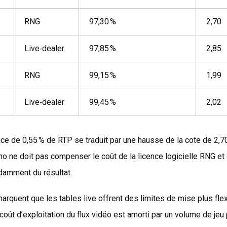
RNG
97,30 %
2,70
Live‑dealer
97,85 %
2,85
RNG
99,15 %
1,99
Live‑dealer
99,45 %
2,02
ence de 0,55 % de RTP se traduit par une hausse de la cote de 2,70
ino ne doit pas compenser le coût de la licence logicielle RNG et 
damment du résultat.
marquent que les tables live offrent des limites de mise plus fl
coût d’exploitation du flux vidéo est amorti par un volume de jeu 