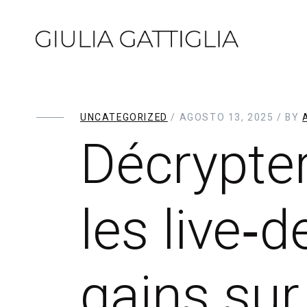
UNCATEGORIZED
/ AGOSTO 13, 2025 / BY
Décrypte
les live‑
gains sur