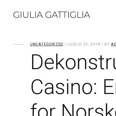
UNCATEGORIZED
/ LUGLIO 23, 2018 / BY
A
Dekonstr
Casino: 
for Norsk