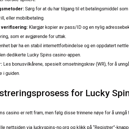
gsmetoder:
Sørg for at du har tilgang til et betalingsmiddel som 
, eller mobilbetaling.
verifisering:
Klargjør kopier av pass/ID og en nylig adressebekr
ring, som er avgjørende for uttak.
nhet bør ha en stabil internettforbindelse og en oppdatert nettle
 den dedikerte Lucky Spins casino-appen.
:
Les bonusvilkårene, spesielt omsetningskrav (WR), for å unngå
e i guiden.
istreringsprosess for Lucky Spi
s casino er rett fram, men følg disse trinnene nøye for å unngå f
elle nettsiden via
luckyspins-no.org
og klikk på “Registrer”-knapp