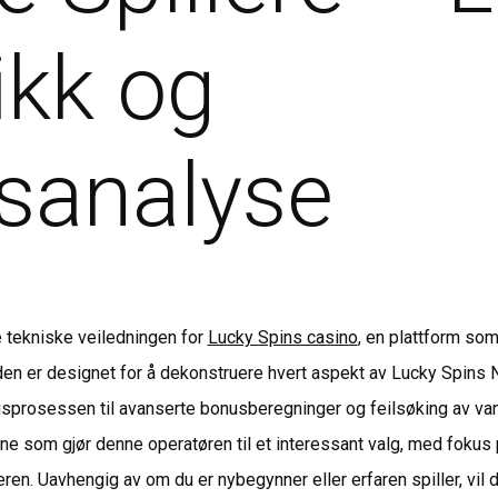
kk og
tsanalyse
 tekniske veiledningen for
Lucky Spins casino
, en plattform som
den er designet for å dekonstruere hvert aspekt av Lucky Spins N
sprosessen til avanserte bonusberegninger og feilsøking av vanl
ne som gjør denne operatøren til et interessant valg, med fokus 
leren. Uavhengig av om du er nybegynner eller erfaren spiller, vi