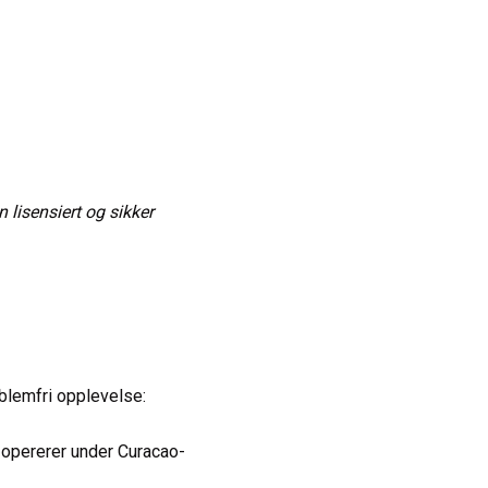
 lisensiert og sikker
blemfri opplevelse:
 opererer under Curacao-