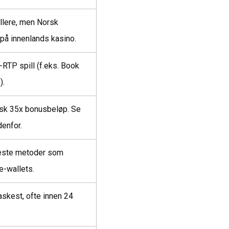
illere, men Norsk
på innenlands kasino.
-RTP spill (f.eks. Book
).
sk 35x bonusbeløp. Se
enfor.
fleste metoder som
e-wallets.
raskest, ofte innen 24