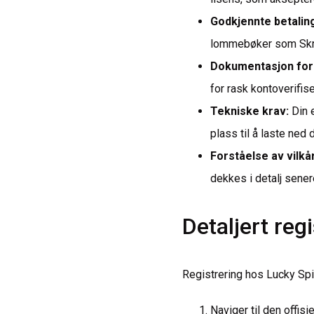
Godkjennte betalin
lommebøker som Skrill
Dokumentasjon for 
for rask kontoverifise
Tekniske krav:
Din e
plass til å laste ned
Forståelse av vilkår
dekkes i detalj sener
Detaljert reg
Registrering hos Lucky Spin
Naviger til den offisi