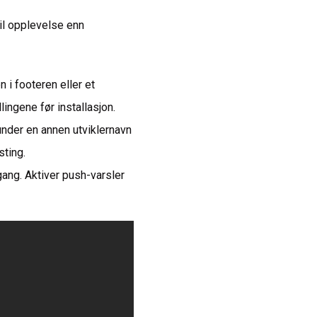
il opplevelse enn
 i footeren eller et
llingene før installasjon.
under en annen utviklernavn
ting.
lgang. Aktiver push-varsler