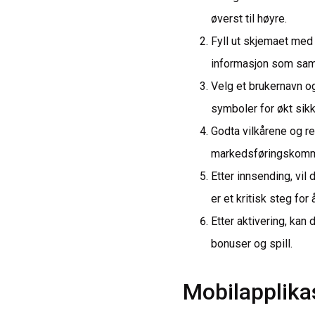
øverst til høyre.
Fyll ut skjemaet med
informasjon som sams
Velg et brukernavn og
symboler for økt sikk
Godta vilkårene og re
markedsføringskomm
Etter innsending, vil
er et kritisk steg for
Etter aktivering, kan 
bonuser og spill.
Mobilapplikas