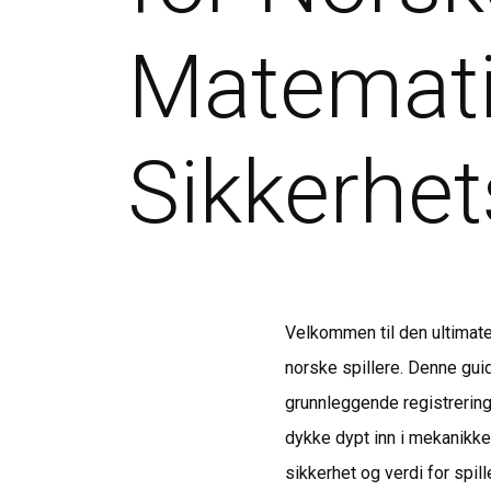
Matemati
Sikkerhe
Velkommen til den ultimate
norske spillere. Denne gui
grunnleggende registrering
dykke dypt inn i mekanikke
sikkerhet og verdi for spil