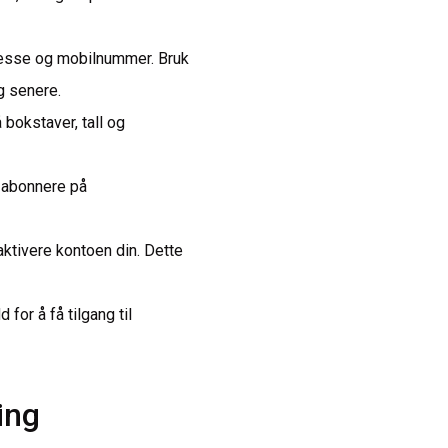
dresse og mobilnummer. Bruk
g senere.
bokstaver, tall og
å abonnere på
aktivere kontoen din. Dette
for å få tilgang til
ing