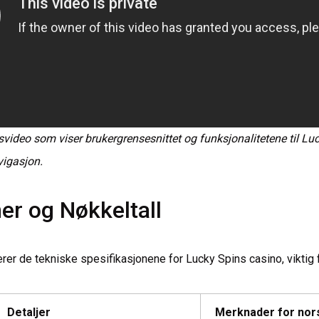
video som viser brukergrensesnittet og funksjonalitetene til Luc
vigasjon.
er og Nøkkeltall
r de tekniske spesifikasjonene for Lucky Spins casino, viktig f
Detaljer
Merknader for nors