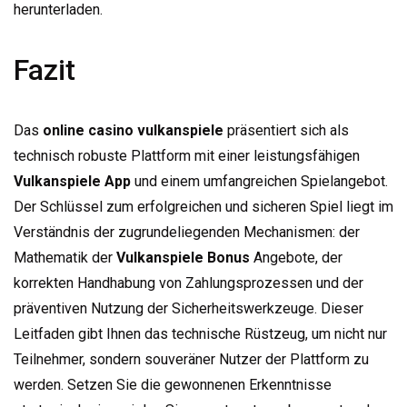
herunterladen.
Fazit
Das
online casino vulkanspiele
präsentiert sich als
technisch robuste Plattform mit einer leistungsfähigen
Vulkanspiele App
und einem umfangreichen Spielangebot.
Der Schlüssel zum erfolgreichen und sicheren Spiel liegt im
Verständnis der zugrundeliegenden Mechanismen: der
Mathematik der
Vulkanspiele Bonus
Angebote, der
korrekten Handhabung von Zahlungsprozessen und der
präventiven Nutzung der Sicherheitswerkzeuge. Dieser
Leitfaden gibt Ihnen das technische Rüstzeug, um nicht nur
Teilnehmer, sondern souveräner Nutzer der Plattform zu
werden. Setzen Sie die gewonnenen Erkenntnisse