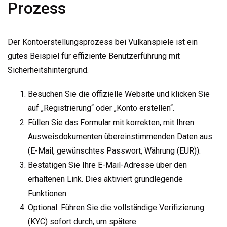
Prozess
Der Kontoerstellungsprozess bei Vulkanspiele ist ein
gutes Beispiel für effiziente Benutzerführung mit
Sicherheitshintergrund.
Besuchen Sie die offizielle Website und klicken Sie
auf „Registrierung“ oder „Konto erstellen“.
Füllen Sie das Formular mit korrekten, mit Ihren
Ausweisdokumenten übereinstimmenden Daten aus
(E-Mail, gewünschtes Passwort, Währung (EUR)).
Bestätigen Sie Ihre E-Mail-Adresse über den
erhaltenen Link. Dies aktiviert grundlegende
Funktionen.
Optional: Führen Sie die vollständige Verifizierung
(KYC) sofort durch, um spätere