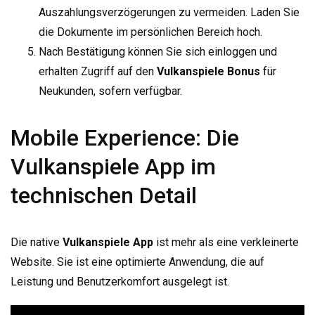
Auszahlungsverzögerungen zu vermeiden. Laden Sie
die Dokumente im persönlichen Bereich hoch.
Nach Bestätigung können Sie sich einloggen und
erhalten Zugriff auf den
Vulkanspiele Bonus
für
Neukunden, sofern verfügbar.
Mobile Experience: Die
Vulkanspiele App im
technischen Detail
Die native
Vulkanspiele App
ist mehr als eine verkleinerte
Website. Sie ist eine optimierte Anwendung, die auf
Leistung und Benutzerkomfort ausgelegt ist.