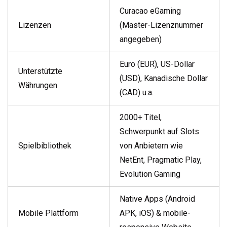
Curacao eGaming
Lizenzen
(Master-Lizenznummer
angegeben)
Euro (EUR), US-Dollar
Unterstützte
(USD), Kanadische Dollar
Währungen
(CAD) u.a.
2000+ Titel,
Schwerpunkt auf Slots
Spielbibliothek
von Anbietern wie
NetEnt, Pragmatic Play,
Evolution Gaming
Native Apps (Android
Mobile Plattform
APK, iOS) & mobile-