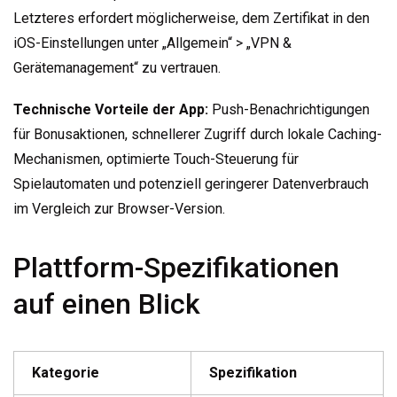
Letzteres erfordert möglicherweise, dem Zertifikat in den
iOS-Einstellungen unter „Allgemein“ > „VPN &
Gerätemanagement“ zu vertrauen.
Technische Vorteile der App:
Push-Benachrichtigungen
für Bonusaktionen, schnellerer Zugriff durch lokale Caching-
Mechanismen, optimierte Touch-Steuerung für
Spielautomaten und potenziell geringerer Datenverbrauch
im Vergleich zur Browser-Version.
Plattform-Spezifikationen
auf einen Blick
Kategorie
Spezifikation