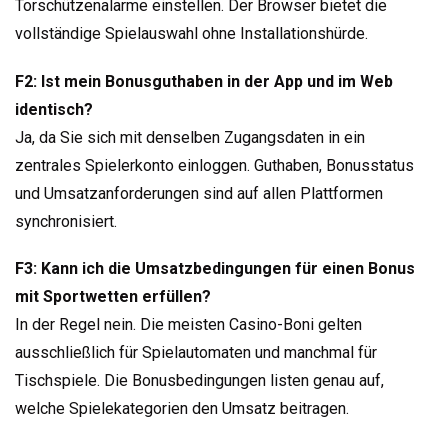
Torschützenalarme einstellen. Der Browser bietet die
vollständige Spielauswahl ohne Installationshürde.
F2: Ist mein Bonusguthaben in der App und im Web
identisch?
Ja, da Sie sich mit denselben Zugangsdaten in ein
zentrales Spielerkonto einloggen. Guthaben, Bonusstatus
und Umsatzanforderungen sind auf allen Plattformen
synchronisiert.
F3: Kann ich die Umsatzbedingungen für einen Bonus
mit Sportwetten erfüllen?
In der Regel nein. Die meisten Casino-Boni gelten
ausschließlich für Spielautomaten und manchmal für
Tischspiele. Die Bonusbedingungen listen genau auf,
welche Spielekategorien den Umsatz beitragen.