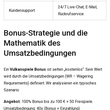
24/7 Live-Chat, E-Mail,
Kundensupport
Rückrufservice
Bonus-Strategie und die
Mathematik des
Umsatzbedingungen
Ein
Vulkanspiele Bonus
ist selten „kostenlos“. Sein Wert
wird durch die Umsatzbedingungen (WR – Wagering
Requirements) definiert. Wir analysieren ein typisches
Szenario:
Angebot:
100% Bonus bis zu 100 € + 50 Freispiele.
Umsatzbedingung: 40x (Bonus + Einzahlung).