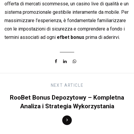
offerta di mercati scommesse, un casino live di qualità e un
sistema promozionale gestibile interamente da mobile. Per
massimizzare l’esperienza, è fondamentale familiarizzare
con le impostazioni di sicurezza e comprendere a fondo i
termini associati ad ogni
efbet bonus
prima di aderirvi.
NEXT
ARTICLE
RooBet Bonus Depozytowy – Kompletna
Analiza i Strategia Wykorzystania