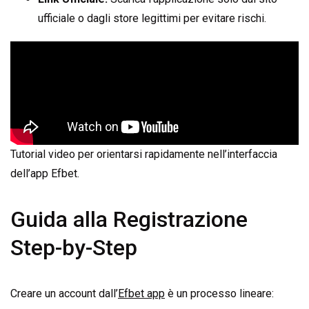
ufficiale o dagli store legittimi per evitare rischi.
Tutorial video per orientarsi rapidamente nell’interfaccia
dell’app Efbet.
Guida alla Registrazione
Step-by-Step
Creare un account dall’
Efbet app
è un processo lineare: