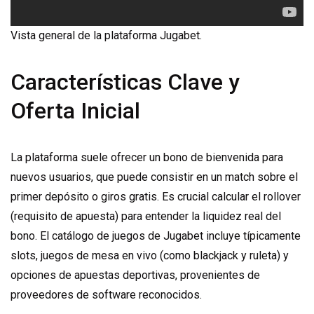
Vista general de la plataforma Jugabet.
Características Clave y
Oferta Inicial
La plataforma suele ofrecer un bono de bienvenida para
nuevos usuarios, que puede consistir en un match sobre el
primer depósito o giros gratis. Es crucial calcular el rollover
(requisito de apuesta) para entender la liquidez real del
bono. El catálogo de juegos de Jugabet incluye típicamente
slots, juegos de mesa en vivo (como blackjack y ruleta) y
opciones de apuestas deportivas, provenientes de
proveedores de software reconocidos.