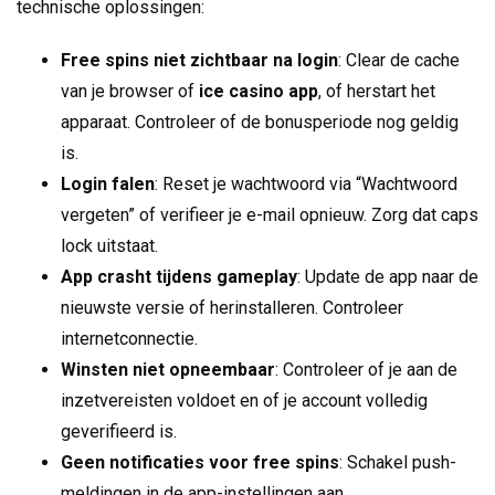
technische oplossingen:
Free spins niet zichtbaar na login
: Clear de cache
van je browser of
ice casino app
, of herstart het
apparaat. Controleer of de bonusperiode nog geldig
is.
Login falen
: Reset je wachtwoord via “Wachtwoord
vergeten” of verifieer je e-mail opnieuw. Zorg dat caps
lock uitstaat.
App crasht tijdens gameplay
: Update de app naar de
nieuwste versie of herinstalleren. Controleer
internetconnectie.
Winsten niet opneembaar
: Controleer of je aan de
inzetvereisten voldoet en of je account volledig
geverifieerd is.
Geen notificaties voor free spins
: Schakel push-
meldingen in de app-instellingen aan.