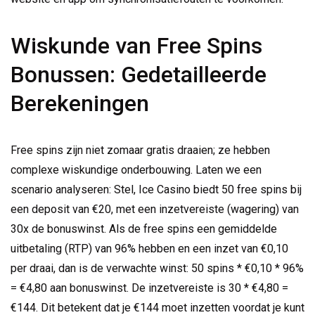
Wiskunde van Free Spins
Bonussen: Gedetailleerde
Berekeningen
Free spins zijn niet zomaar gratis draaien; ze hebben
complexe wiskundige onderbouwing. Laten we een
scenario analyseren: Stel, Ice Casino biedt 50 free spins bij
een deposit van €20, met een inzetvereiste (wagering) van
30x de bonuswinst. Als de free spins een gemiddelde
uitbetaling (RTP) van 96% hebben en een inzet van €0,10
per draai, dan is de verwachte winst: 50 spins * €0,10 * 96%
= €4,80 aan bonuswinst. De inzetvereiste is 30 * €4,80 =
€144. Dit betekent dat je €144 moet inzetten voordat je kunt