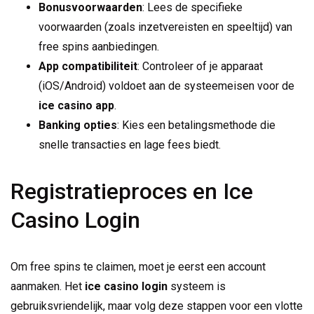
Bonusvoorwaarden
: Lees de specifieke
voorwaarden (zoals inzetvereisten en speeltijd) van
free spins aanbiedingen.
App compatibiliteit
: Controleer of je apparaat
(iOS/Android) voldoet aan de systeemeisen voor de
ice casino app
.
Banking opties
: Kies een betalingsmethode die
snelle transacties en lage fees biedt.
Registratieproces en Ice
Casino Login
Om free spins te claimen, moet je eerst een account
aanmaken. Het
ice casino login
systeem is
gebruiksvriendelijk, maar volg deze stappen voor een vlotte