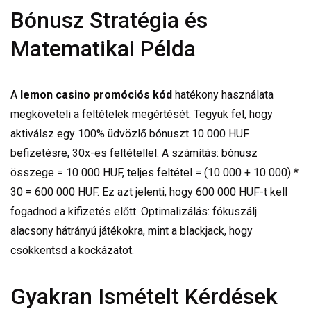
Bónusz Stratégia és
Matematikai Példa
A
lemon casino promóciós kód
hatékony használata
megköveteli a feltételek megértését. Tegyük fel, hogy
aktiválsz egy 100% üdvözlő bónuszt 10 000 HUF
befizetésre, 30x-es feltétellel. A számítás: bónusz
összege = 10 000 HUF, teljes feltétel = (10 000 + 10 000) *
30 = 600 000 HUF. Ez azt jelenti, hogy 600 000 HUF-t kell
fogadnod a kifizetés előtt. Optimalizálás: fókuszálj
alacsony hátrányú játékokra, mint a blackjack, hogy
csökkentsd a kockázatot.
Gyakran Ismételt Kérdések