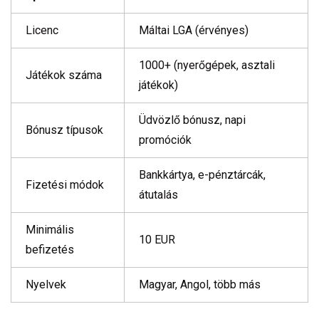
Licenc
Máltai LGA (érvényes)
1000+ (nyerőgépek, asztali
Játékok száma
játékok)
Üdvözlő bónusz, napi
Bónusz típusok
promóciók
Bankkártya, e-pénztárcák,
Fizetési módok
átutalás
Minimális
10 EUR
befizetés
Nyelvek
Magyar, Angol, több más