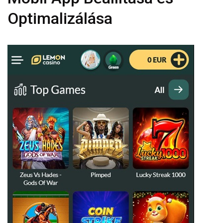
Optimalizálása