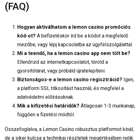
(FAQ)
Hogyan aktiválhatom a lemon casino promóciós
kód-ot?
A befizetéskor írd be a kódot a megfelelő
mezőbe, vagy lépj kapcsolatba az ügyfélszolgálattal.
Mi a teendő, ha a lemon casino app nem tölt be?
Ellenőrizd az internetkapcsolatot, töröld a
gyorsítótárat, vagy próbáld újratelepíteni.
Biztonságos-e a lemon casino regisztráció?
Igen,
a platform SSL titkosítást használ, és megfelel a
adatvédelmi előírásoknak.
Mik a kifizetési határidők?
Átlagosan 1-3 munkanap,
függően a fizetési módtól.
Összefoglalva, a Lemon Casino robusztus platformot kínál,
de a siker kulcsa a technikai részletek megértésében rejlik.