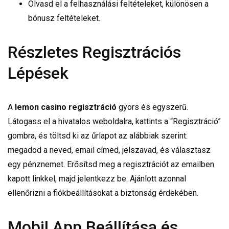
Olvasd el a felhasználási feltételeket, különösen a
bónusz feltételeket.
Részletes Regisztrációs
Lépések
A
lemon casino regisztráció
gyors és egyszerű.
Látogass el a hivatalos weboldalra, kattints a “Regisztráció”
gombra, és töltsd ki az űrlapot az alábbiak szerint:
megadod a neved, email címed, jelszavad, és választasz
egy pénznemet. Erősítsd meg a regisztrációt az emailben
kapott linkkel, majd jelentkezz be. Ajánlott azonnal
ellenőrizni a fiókbeállításokat a biztonság érdekében.
Mobil App Beállítása és