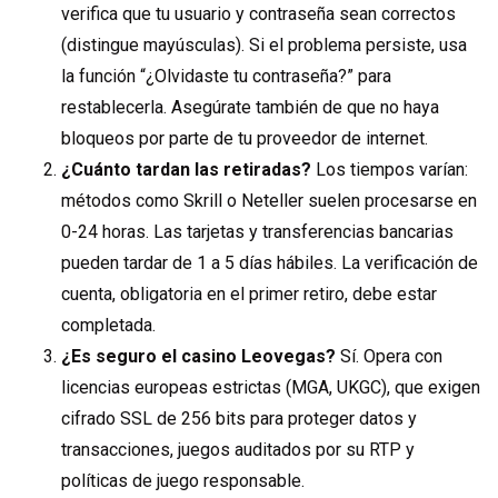
verifica que tu usuario y contraseña sean correctos
(distingue mayúsculas). Si el problema persiste, usa
la función “¿Olvidaste tu contraseña?” para
restablecerla. Asegúrate también de que no haya
bloqueos por parte de tu proveedor de internet.
¿Cuánto tardan las retiradas?
Los tiempos varían:
métodos como Skrill o Neteller suelen procesarse en
0-24 horas. Las tarjetas y transferencias bancarias
pueden tardar de 1 a 5 días hábiles. La verificación de
cuenta, obligatoria en el primer retiro, debe estar
completada.
¿Es seguro el casino Leovegas?
Sí. Opera con
licencias europeas estrictas (MGA, UKGC), que exigen
cifrado SSL de 256 bits para proteger datos y
transacciones, juegos auditados por su RTP y
políticas de juego responsable.