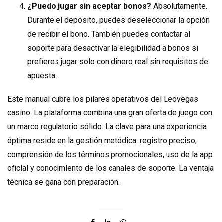
¿Puedo jugar sin aceptar bonos?
Absolutamente.
Durante el depósito, puedes deseleccionar la opción
de recibir el bono. También puedes contactar al
soporte para desactivar la elegibilidad a bonos si
prefieres jugar solo con dinero real sin requisitos de
apuesta.
Este manual cubre los pilares operativos del Leovegas
casino. La plataforma combina una gran oferta de juego con
un marco regulatorio sólido. La clave para una experiencia
óptima reside en la gestión metódica: registro preciso,
comprensión de los términos promocionales, uso de la app
oficial y conocimiento de los canales de soporte. La ventaja
técnica se gana con preparación.