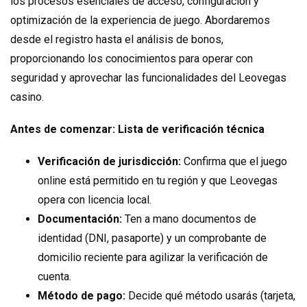
los procesos esenciales de acceso, configuración y
optimización de la experiencia de juego. Abordaremos
desde el registro hasta el análisis de bonos,
proporcionando los conocimientos para operar con
seguridad y aprovechar las funcionalidades del Leovegas
casino.
Antes de comenzar: Lista de verificación técnica
Verificación de jurisdicción:
Confirma que el juego
online está permitido en tu región y que Leovegas
opera con licencia local.
Documentación:
Ten a mano documentos de
identidad (DNI, pasaporte) y un comprobante de
domicilio reciente para agilizar la verificación de
cuenta.
Método de pago:
Decide qué método usarás (tarjeta,