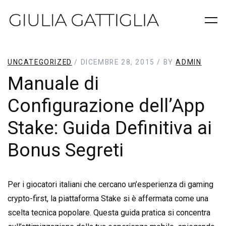
UNCATEGORIZED
/ DICEMBRE 28, 2015 / BY
ADMIN
Manuale di
Configurazione dell’App
Stake: Guida Definitiva ai
Bonus Segreti
Per i giocatori italiani che cercano un’esperienza di gaming
crypto-first, la piattaforma Stake si è affermata come una
scelta tecnica popolare. Questa guida pratica si concentra