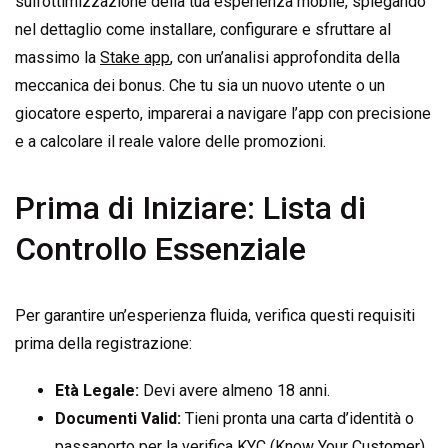
sull’ottimizzazione della tua esperienza mobile, spiegando
nel dettaglio come installare, configurare e sfruttare al
massimo la
Stake app
, con un’analisi approfondita della
meccanica dei bonus. Che tu sia un nuovo utente o un
giocatore esperto, imparerai a navigare l’app con precisione
e a calcolare il reale valore delle promozioni.
Prima di Iniziare: Lista di
Controllo Essenziale
Per garantire un’esperienza fluida, verifica questi requisiti
prima della registrazione:
Età Legale:
Devi avere almeno 18 anni.
Documenti Valid:
Tieni pronta una carta d’identità o
passaporto per la verifica KYC (Know Your Customer).