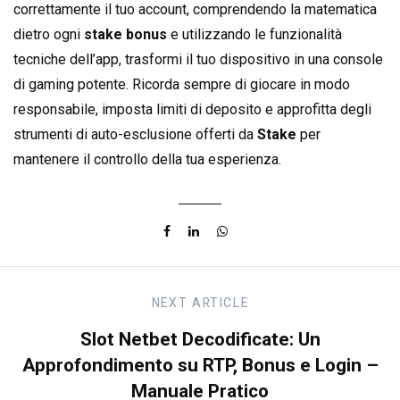
correttamente il tuo account, comprendendo la matematica
dietro ogni
stake bonus
e utilizzando le funzionalità
tecniche dell’app, trasformi il tuo dispositivo in una console
di gaming potente. Ricorda sempre di giocare in modo
responsabile, imposta limiti di deposito e approfitta degli
strumenti di auto-esclusione offerti da
Stake
per
mantenere il controllo della tua esperienza.
NEXT
ARTICLE
Slot Netbet Decodificate: Un
Approfondimento su RTP, Bonus e Login –
Manuale Pratico