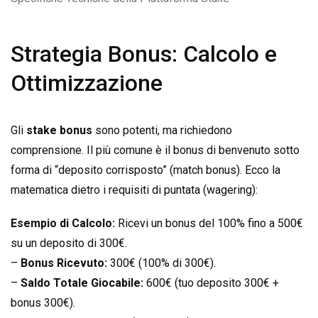
Strategia Bonus: Calcolo e
Ottimizzazione
Gli
stake bonus
sono potenti, ma richiedono
comprensione. Il più comune è il bonus di benvenuto sotto
forma di “deposito corrisposto” (match bonus). Ecco la
matematica dietro i requisiti di puntata (wagering):
Esempio di Calcolo:
Ricevi un bonus del 100% fino a 500€
su un deposito di 300€.
–
Bonus Ricevuto:
300€ (100% di 300€).
–
Saldo Totale Giocabile:
600€ (tuo deposito 300€ +
bonus 300€).