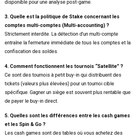
disponible pour une analyse post-game.
3. Quelle est la politique de Stake concernant les
comptes multi-comptes (Multi-accounting) ?
Strictement interdite. La détection d’un multi-compte
entraîne la fermeture immédiate de tous les comptes et la
confiscation des soldes.
4. Comment fonctionnent les tournois “Satellite” ?
Ce sont des tournois à petit buy-in qui distribuent des
tickets (valeurs plus élevées) pour un tournoi cible
spécifique. Gagner un siège est souvent plus rentable que
de payer le buy-in direct.
5. Quelles sont les différences entre les cash games
et les Spin & Go ?
Les cash games sont des tables où vous achetez des