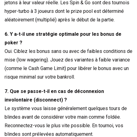
jetons à leur valeur réelle. Les Spin & Go sont des tournois
hyper-turbo à 3 joueurs dont le prize pool est déterminé
aléatoirement (multiplié) après le début de la partie.
6. Y a-t-il une stratégie optimale pour les bonus de
poker ?
Oui. Ciblez les bonus sans ou avec de faibles conditions de
mise (low wagering). Jouez des variantes à faible variance
(comme le Cash Game Limit) pour libérer le bonus avec un
risque minimal sur votre bankroll.
7. Que se passe-t-il en cas de déconnexion
involontaire (disconnect) ?
Le système vous laisse généralement quelques tours de
blindes avant de considérer votre main comme foldée.
Reconnectez-vous le plus vite possible. En tournoi, vos
blindes sont prélevées automatiquement.