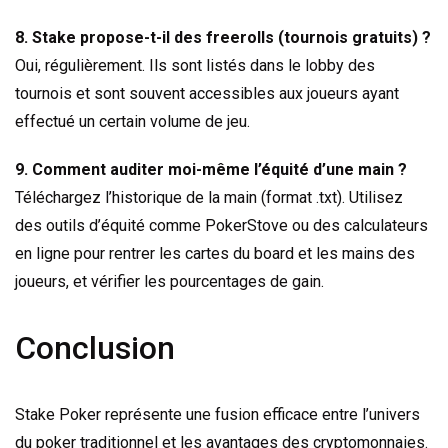
8. Stake propose-t-il des freerolls (tournois gratuits) ?
Oui, régulièrement. Ils sont listés dans le lobby des
tournois et sont souvent accessibles aux joueurs ayant
effectué un certain volume de jeu.
9. Comment auditer moi-même l’équité d’une main ?
Téléchargez l’historique de la main (format .txt). Utilisez
des outils d’équité comme PokerStove ou des calculateurs
en ligne pour rentrer les cartes du board et les mains des
joueurs, et vérifier les pourcentages de gain.
Conclusion
Stake Poker représente une fusion efficace entre l’univers
du poker traditionnel et les avantages des cryptomonnaies.