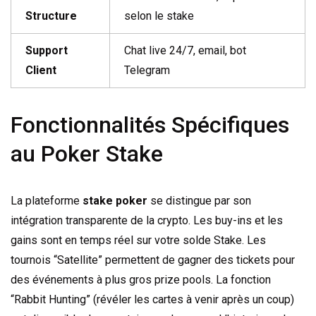
Structure
selon le stake
Support
Chat live 24/7, email, bot
Client
Telegram
Fonctionnalités Spécifiques
au Poker Stake
La plateforme
stake poker
se distingue par son
intégration transparente de la crypto. Les buy-ins et les
gains sont en temps réel sur votre solde Stake. Les
tournois “Satellite” permettent de gagner des tickets pour
des événements à plus gros prize pools. La fonction
“Rabbit Hunting” (révéler les cartes à venir après un coup)