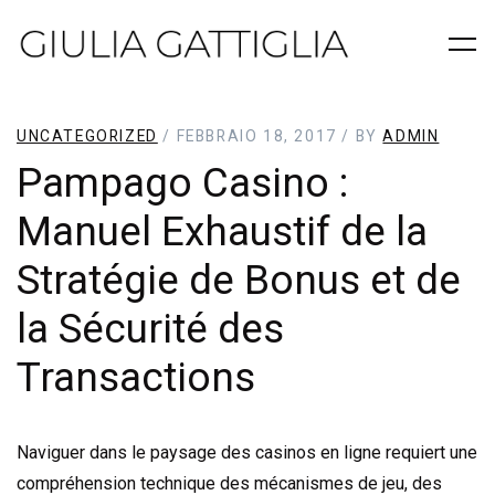
UNCATEGORIZED
/ FEBBRAIO 18, 2017 / BY
ADMIN
Pampago Casino :
Manuel Exhaustif de la
Stratégie de Bonus et de
la Sécurité des
Transactions
Naviguer dans le paysage des casinos en ligne requiert une
compréhension technique des mécanismes de jeu, des