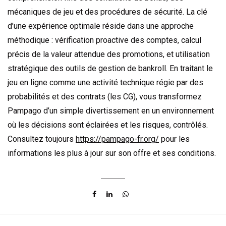
mécaniques de jeu et des procédures de sécurité. La clé
d’une expérience optimale réside dans une approche
méthodique : vérification proactive des comptes, calcul
précis de la valeur attendue des promotions, et utilisation
stratégique des outils de gestion de bankroll. En traitant le
jeu en ligne comme une activité technique régie par des
probabilités et des contrats (les CG), vous transformez
Pampago d’un simple divertissement en un environnement
où les décisions sont éclairées et les risques, contrôlés.
Consultez toujours
https://pampago-fr.org/
pour les
informations les plus à jour sur son offre et ses conditions.