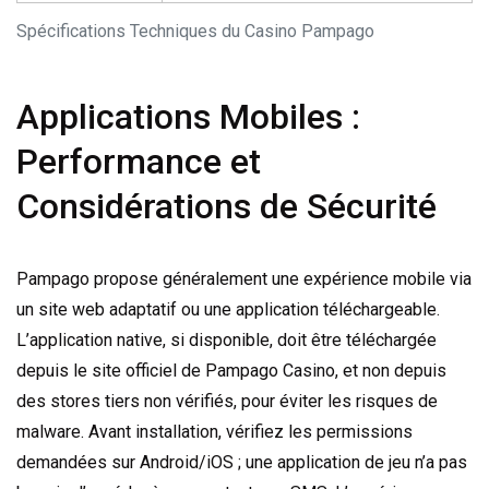
Spécifications Techniques du Casino Pampago
Applications Mobiles :
Performance et
Considérations de Sécurité
Pampago propose généralement une expérience mobile via
un site web adaptatif ou une application téléchargeable.
L’application native, si disponible, doit être téléchargée
depuis le site officiel de Pampago Casino, et non depuis
des stores tiers non vérifiés, pour éviter les risques de
malware. Avant installation, vérifiez les permissions
demandées sur Android/iOS ; une application de jeu n’a pas