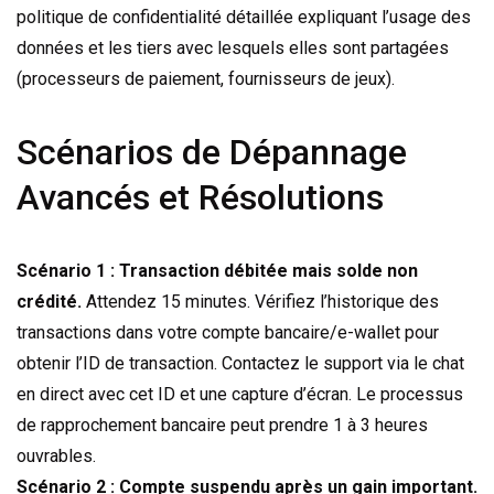
politique de confidentialité détaillée expliquant l’usage des
données et les tiers avec lesquels elles sont partagées
(processeurs de paiement, fournisseurs de jeux).
Scénarios de Dépannage
Avancés et Résolutions
Scénario 1 : Transaction débitée mais solde non
crédité.
Attendez 15 minutes. Vérifiez l’historique des
transactions dans votre compte bancaire/e-wallet pour
obtenir l’ID de transaction. Contactez le support via le chat
en direct avec cet ID et une capture d’écran. Le processus
de rapprochement bancaire peut prendre 1 à 3 heures
ouvrables.
Scénario 2 : Compte suspendu après un gain important.