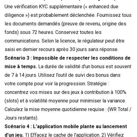
Une vérification KYC supplémentaire (« enhanced due
diligence ») est probablement déclenchée. Fournissez tous
les documents demandés (preuve de revenu, origine des
fonds) sous 72 heures. Conservez toutes les
communications. Selon la licence, le régulateur peut être
saisi en dernier recours après 30 jours sans réponse.
Scénario 3 : Impossible de respecter les conditions de
mise à temps.
La durée de validité d’un bonus est souvent
de 7 à 14 jours. Utilisez l’outil de suivi des bonus dans
votre compte pour voir la progression. Stratégie :
concentrez vos mises sur des jeux à contribution à 100%
(slots) et à volatilité moyenne pour minimiser la variance.
Calculez la mise moyenne quotidienne requise : (WR Total /
Jours restants).
Scénario 4 : L’application mobile plante au lancement
d’un jeu.
1) Effacez le cache de l’application. 2) Vérifiez