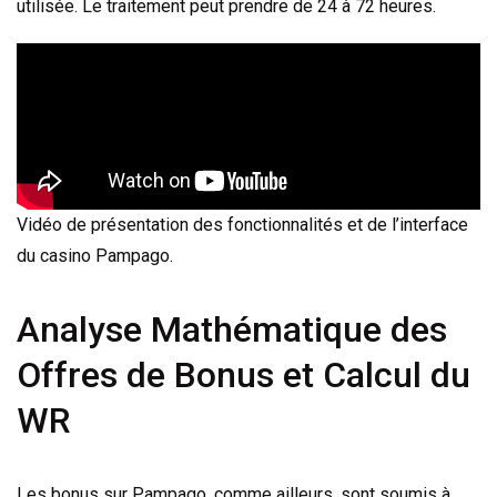
utilisée. Le traitement peut prendre de 24 à 72 heures.
Vidéo de présentation des fonctionnalités et de l’interface
du casino Pampago.
Analyse Mathématique des
Offres de Bonus et Calcul du
WR
Les bonus sur Pampago, comme ailleurs, sont soumis à