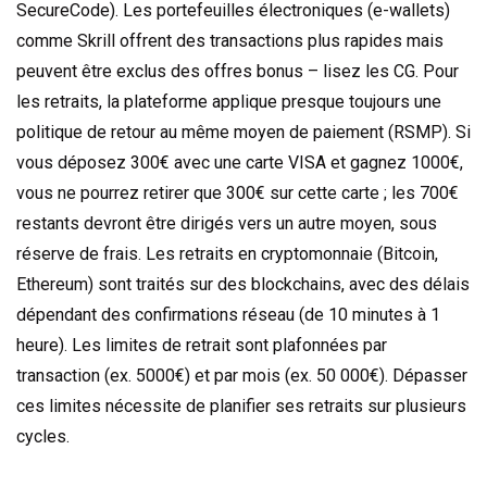
SecureCode). Les portefeuilles électroniques (e-wallets)
comme Skrill offrent des transactions plus rapides mais
peuvent être exclus des offres bonus – lisez les CG. Pour
les retraits, la plateforme applique presque toujours une
politique de retour au même moyen de paiement (RSMP). Si
vous déposez 300€ avec une carte VISA et gagnez 1000€,
vous ne pourrez retirer que 300€ sur cette carte ; les 700€
restants devront être dirigés vers un autre moyen, sous
réserve de frais. Les retraits en cryptomonnaie (Bitcoin,
Ethereum) sont traités sur des blockchains, avec des délais
dépendant des confirmations réseau (de 10 minutes à 1
heure). Les limites de retrait sont plafonnées par
transaction (ex. 5000€) et par mois (ex. 50 000€). Dépasser
ces limites nécessite de planifier ses retraits sur plusieurs
cycles.