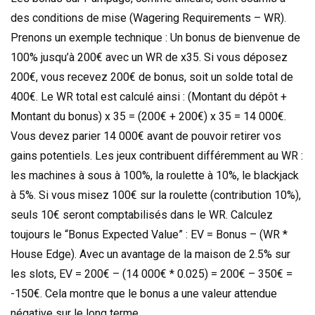
des conditions de mise (Wagering Requirements – WR).
Prenons un exemple technique : Un bonus de bienvenue de
100% jusqu’à 200€ avec un WR de x35. Si vous déposez
200€, vous recevez 200€ de bonus, soit un solde total de
400€. Le WR total est calculé ainsi : (Montant du dépôt +
Montant du bonus) x 35 = (200€ + 200€) x 35 = 14 000€.
Vous devez parier 14 000€ avant de pouvoir retirer vos
gains potentiels. Les jeux contribuent différemment au WR :
les machines à sous à 100%, la roulette à 10%, le blackjack
à 5%. Si vous misez 100€ sur la roulette (contribution 10%),
seuls 10€ seront comptabilisés dans le WR. Calculez
toujours le “Bonus Expected Value” : EV = Bonus – (WR *
House Edge). Avec un avantage de la maison de 2.5% sur
les slots, EV = 200€ – (14 000€ * 0.025) = 200€ – 350€ =
-150€. Cela montre que le bonus a une valeur attendue
négative sur le long terme.