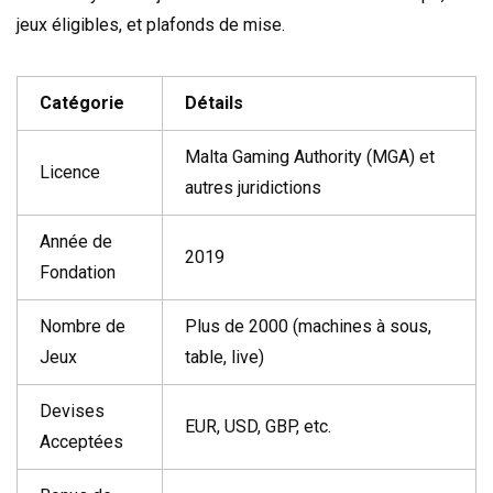
jeux éligibles, et plafonds de mise.
Catégorie
Détails
Malta Gaming Authority (MGA) et
Licence
autres juridictions
Année de
2019
Fondation
Nombre de
Plus de 2000 (machines à sous,
Jeux
table, live)
Devises
EUR, USD, GBP, etc.
Acceptées