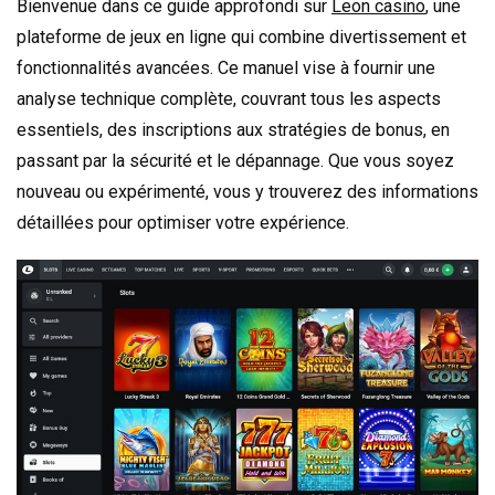
Bienvenue dans ce guide approfondi sur
Leon casino
, une
plateforme de jeux en ligne qui combine divertissement et
fonctionnalités avancées. Ce manuel vise à fournir une
analyse technique complète, couvrant tous les aspects
essentiels, des inscriptions aux stratégies de bonus, en
passant par la sécurité et le dépannage. Que vous soyez
nouveau ou expérimenté, vous y trouverez des informations
détaillées pour optimiser votre expérience.