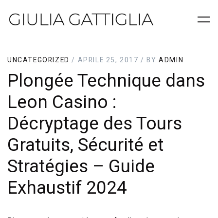
UNCATEGORIZED
/ APRILE 25, 2017 / BY
ADMIN
Plongée Technique dans
Leon Casino :
Décryptage des Tours
Gratuits, Sécurité et
Stratégies – Guide
Exhaustif 2024