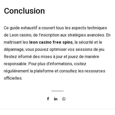
Conclusion
Ce guide exhaustif a couvert tous les aspects techniques
de Leon casino, de l’inscription aux stratégies avancées. En
maîtrisant les
leon casino free spins
, la sécurité et le
dépannage, vous pouvez optimiser vos sessions de jeu.
Restez informé des mises à jour et jouez de manière
responsable. Pour plus d’informations, visitez
régulièrement la plateforme et consultez les ressources
officielles.