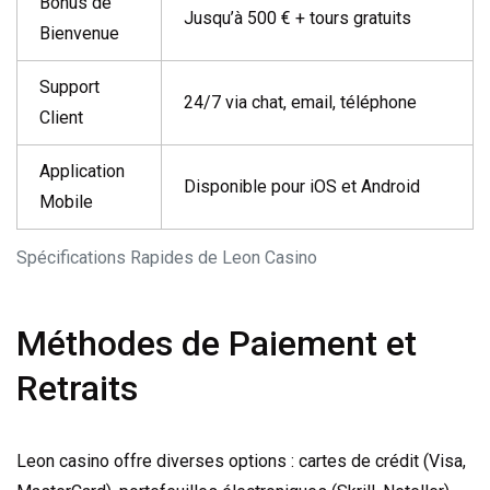
Bonus de
Jusqu’à 500 € + tours gratuits
Bienvenue
Support
24/7 via chat, email, téléphone
Client
Application
Disponible pour iOS et Android
Mobile
Spécifications Rapides de Leon Casino
Méthodes de Paiement et
Retraits
Leon casino offre diverses options : cartes de crédit (Visa,