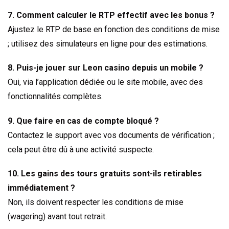
7. Comment calculer le RTP effectif avec les bonus ?
Ajustez le RTP de base en fonction des conditions de mise
; utilisez des simulateurs en ligne pour des estimations.
8. Puis-je jouer sur Leon casino depuis un mobile ?
Oui, via l’application dédiée ou le site mobile, avec des
fonctionnalités complètes.
9. Que faire en cas de compte bloqué ?
Contactez le support avec vos documents de vérification ;
cela peut être dû à une activité suspecte.
10. Les gains des tours gratuits sont-ils retirables
immédiatement ?
Non, ils doivent respecter les conditions de mise
(wagering) avant tout retrait.