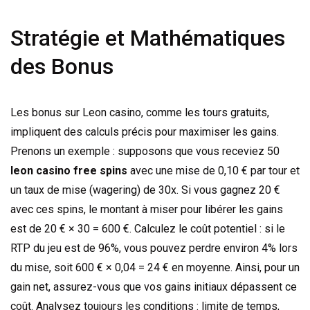
Stratégie et Mathématiques
des Bonus
Les bonus sur Leon casino, comme les tours gratuits,
impliquent des calculs précis pour maximiser les gains.
Prenons un exemple : supposons que vous receviez 50
leon casino free spins
avec une mise de 0,10 € par tour et
un taux de mise (wagering) de 30x. Si vous gagnez 20 €
avec ces spins, le montant à miser pour libérer les gains
est de 20 € × 30 = 600 €. Calculez le coût potentiel : si le
RTP du jeu est de 96%, vous pouvez perdre environ 4% lors
du mise, soit 600 € × 0,04 = 24 € en moyenne. Ainsi, pour un
gain net, assurez-vous que vos gains initiaux dépassent ce
coût. Analysez toujours les conditions : limite de temps,