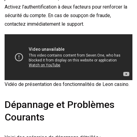
Activez l’authentification à deux facteurs pour renforcer la
sécurité du compte. En cas de soupçon de fraude,
contactez immédiatement le support.
Vidéo de présentation des fonctionnalités de Leon casino.
Dépannage et Problèmes
Courants